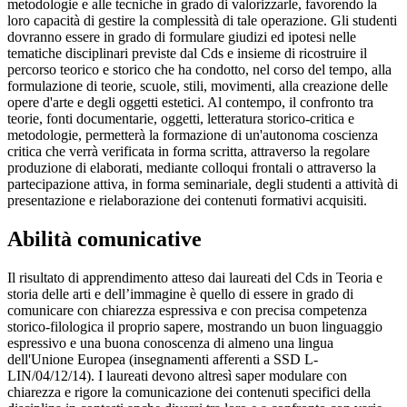
metodologie e alle tecniche in grado di valorizzarle, favorendo la
loro capacità di gestire la complessità di tale operazione. Gli studenti
dovranno essere in grado di formulare giudizi ed ipotesi nelle
tematiche disciplinari previste dal Cds e insieme di ricostruire il
percorso teorico e storico che ha condotto, nel corso del tempo, alla
formulazione di teorie, scuole, stili, movimenti, alla creazione delle
opere d'arte e degli oggetti estetici. Al contempo, il confronto tra
teorie, fonti documentarie, oggetti, letteratura storico-critica e
metodologie, permetterà la formazione di un'autonoma coscienza
critica che verrà verificata in forma scritta, attraverso la regolare
produzione di elaborati, mediante colloqui frontali o attraverso la
partecipazione attiva, in forma seminariale, degli studenti a attività di
presentazione e rielaborazione dei contenuti formativi acquisiti.
Abilità comunicative
Il risultato di apprendimento atteso dai laureati del Cds in Teoria e
storia delle arti e dell’immagine è quello di essere in grado di
comunicare con chiarezza espressiva e con precisa competenza
storico-filologica il proprio sapere, mostrando un buon linguaggio
espressivo e una buona conoscenza di almeno una lingua
dell'Unione Europea (insegnamenti afferenti a SSD L-
LIN/04/12/14). I laureati devono altresì saper modulare con
chiarezza e rigore la comunicazione dei contenuti specifici della