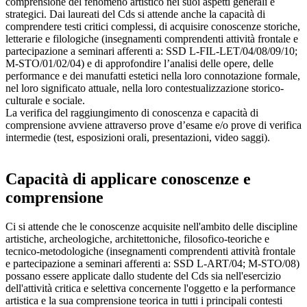
comprensione del fenomeno artistico nei suoi aspetti generali e
strategici. Dai laureati del Cds si attende anche la capacità di
comprendere testi critici complessi, di acquisire conoscenze storiche,
letterarie e filologiche (insegnamenti comprendenti attività frontale e
partecipazione a seminari afferenti a: SSD L-FIL-LET/04/08/09/10;
M-STO/01/02/04) e di approfondire l’analisi delle opere, delle
performance e dei manufatti estetici nella loro connotazione formale,
nel loro significato attuale, nella loro contestualizzazione storico-
culturale e sociale.
La verifica del raggiungimento di conoscenza e capacità di
comprensione avviene attraverso prove d’esame e/o prove di verifica
intermedie (test, esposizioni orali, presentazioni, video saggi).
Capacità di applicare conoscenze e
comprensione
Ci si attende che le conoscenze acquisite nell'ambito delle discipline
artistiche, archeologiche, architettoniche, filosofico-teoriche e
tecnico-metodologiche (insegnamenti comprendenti attività frontale
e partecipazione a seminari afferenti a: SSD L-ART/04; M-STO/08)
possano essere applicate dallo studente del Cds sia nell'esercizio
dell'attività critica e selettiva concernente l'oggetto e la performance
artistica e la sua comprensione teorica in tutti i principali contesti