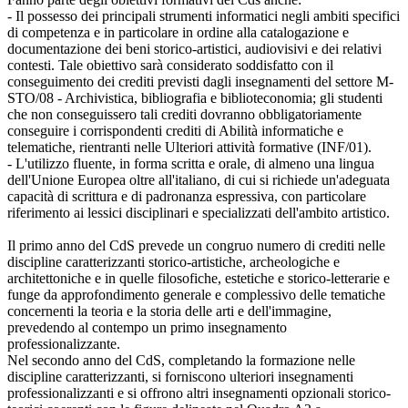
- Il possesso dei principali strumenti informatici negli ambiti specifici
di competenza e in particolare in ordine alla catalogazione e
documentazione dei beni storico-artistici, audiovisivi e dei relativi
contesti. Tale obiettivo sarà considerato soddisfatto con il
conseguimento dei crediti previsti dagli insegnamenti del settore M-
STO/08 - Archivistica, bibliografia e biblioteconomia; gli studenti
che non conseguissero tali crediti dovranno obbligatoriamente
conseguire i corrispondenti crediti di Abilità informatiche e
telematiche, rientranti nelle Ulteriori attività formative (INF/01).
- L'utilizzo fluente, in forma scritta e orale, di almeno una lingua
dell'Unione Europea oltre all'italiano, di cui si richiede un'adeguata
capacità di scrittura e di padronanza espressiva, con particolare
riferimento ai lessici disciplinari e specializzati dell'ambito artistico.
Il primo anno del CdS prevede un congruo numero di crediti nelle
discipline caratterizzanti storico-artistiche, archeologiche e
architettoniche e in quelle filosofiche, estetiche e storico-letterarie e
funge da approfondimento generale e complessivo delle tematiche
concernenti la teoria e la storia delle arti e dell'immagine,
prevedendo al contempo un primo insegnamento
professionalizzante.
Nel secondo anno del CdS, completando la formazione nelle
discipline caratterizzanti, si forniscono ulteriori insegnamenti
professionalizzanti e si offrono altri insegnamenti opzionali storico-