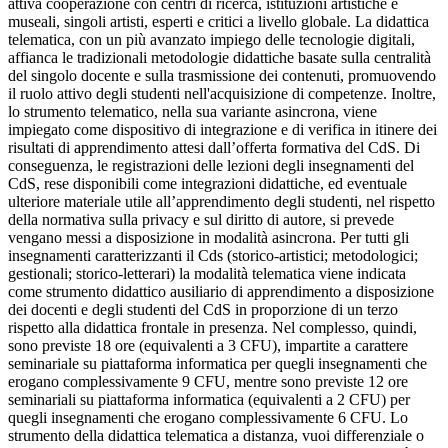
attiva cooperazione con centri di ricerca, istituzioni artistiche e
museali, singoli artisti, esperti e critici a livello globale. La didattica
telematica, con un più avanzato impiego delle tecnologie digitali,
affianca le tradizionali metodologie didattiche basate sulla centralità
del singolo docente e sulla trasmissione dei contenuti, promuovendo
il ruolo attivo degli studenti nell'acquisizione di competenze. Inoltre,
lo strumento telematico, nella sua variante asincrona, viene
impiegato come dispositivo di integrazione e di verifica in itinere dei
risultati di apprendimento attesi dall’offerta formativa del CdS. Di
conseguenza, le registrazioni delle lezioni degli insegnamenti del
CdS, rese disponibili come integrazioni didattiche, ed eventuale
ulteriore materiale utile all’apprendimento degli studenti, nel rispetto
della normativa sulla privacy e sul diritto di autore, si prevede
vengano messi a disposizione in modalità asincrona. Per tutti gli
insegnamenti caratterizzanti il Cds (storico-artistici; metodologici;
gestionali; storico-letterari) la modalità telematica viene indicata
come strumento didattico ausiliario di apprendimento a disposizione
dei docenti e degli studenti del CdS in proporzione di un terzo
rispetto alla didattica frontale in presenza. Nel complesso, quindi,
sono previste 18 ore (equivalenti a 3 CFU), impartite a carattere
seminariale su piattaforma informatica per quegli insegnamenti che
erogano complessivamente 9 CFU, mentre sono previste 12 ore
seminariali su piattaforma informatica (equivalenti a 2 CFU) per
quegli insegnamenti che erogano complessivamente 6 CFU. Lo
strumento della didattica telematica a distanza, vuoi differenziale o