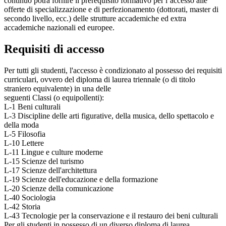
continuo potrà fornire il prerequisito formativo per l’accesso alle
offerte di specializzazione e di perfezionamento (dottorati, master di
secondo livello, ecc.) delle strutture accademiche ed extra
accademiche nazionali ed europee.
Requisiti di accesso
Per tutti gli studenti, l'accesso è condizionato al possesso dei requisiti
curriculari, ovvero del diploma di laurea triennale (o di titolo
straniero equivalente) in una delle
seguenti Classi (o equipollenti):
L-1 Beni culturali
L-3 Discipline delle arti figurative, della musica, dello spettacolo e
della moda
L-5 Filosofia
L-10 Lettere
L-11 Lingue e culture moderne
L-15 Scienze del turismo
L-17 Scienze dell'architettura
L-19 Scienze dell'educazione e della formazione
L-20 Scienze della comunicazione
L-40 Sociologia
L-42 Storia
L-43 Tecnologie per la conservazione e il restauro dei beni culturali
Per gli studenti in possesso di un diverso diploma di laurea,