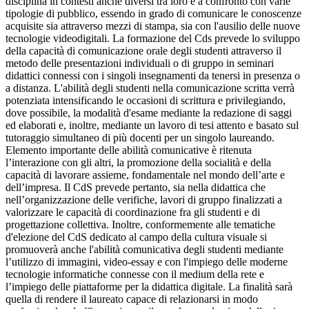
disciplina in contesti anche diversi tra loro e a confronto con varie
tipologie di pubblico, essendo in grado di comunicare le conoscenze
acquisite sia attraverso mezzi di stampa, sia con l'ausilio delle nuove
tecnologie videodigitali. La formazione del Cds prevede lo sviluppo
della capacità di comunicazione orale degli studenti attraverso il
metodo delle presentazioni individuali o di gruppo in seminari
didattici connessi con i singoli insegnamenti da tenersi in presenza o
a distanza. L'abilità degli studenti nella comunicazione scritta verrà
potenziata intensificando le occasioni di scrittura e privilegiando,
dove possibile, la modalità d'esame mediante la redazione di saggi
ed elaborati e, inoltre, mediante un lavoro di tesi attento e basato sul
tutoraggio simultaneo di più docenti per un singolo laureando.
Elemento importante delle abilità comunicative è ritenuta
l’interazione con gli altri, la promozione della socialità e della
capacità di lavorare assieme, fondamentale nel mondo dell’arte e
dell’impresa. Il CdS prevede pertanto, sia nella didattica che
nell’organizzazione delle verifiche, lavori di gruppo finalizzati a
valorizzare le capacità di coordinazione fra gli studenti e di
progettazione collettiva. Inoltre, conformemente alle tematiche
d'elezione del CdS dedicato al campo della cultura visuale si
promuoverà anche l'abilità comunicativa degli studenti mediante
l’utilizzo di immagini, video-essay e con l'impiego delle moderne
tecnologie informatiche connesse con il medium della rete e
l’impiego delle piattaforme per la didattica digitale. La finalità sarà
quella di rendere il laureato capace di relazionarsi in modo