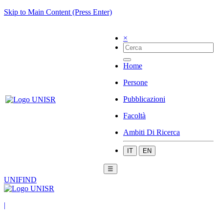
Skip to Main Content (Press Enter)
×
Home
Persone
Pubblicazioni
Facoltà
Ambiti Di Ricerca
IT
EN
☰
UNIFIND
|