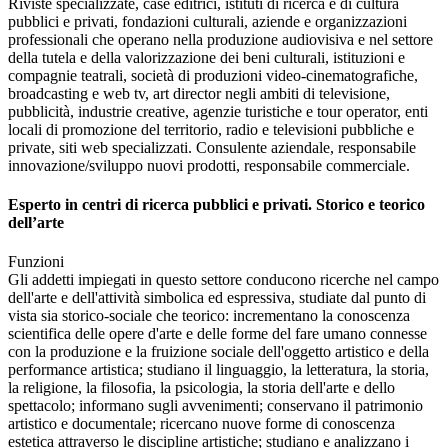
Riviste specializzate, case editrici, istituti di ricerca e di cultura
pubblici e privati, fondazioni culturali, aziende e organizzazioni
professionali che operano nella produzione audiovisiva e nel settore
della tutela e della valorizzazione dei beni culturali, istituzioni e
compagnie teatrali, società di produzioni video-cinematografiche,
broadcasting e web tv, art director negli ambiti di televisione,
pubblicità, industrie creative, agenzie turistiche e tour operator, enti
locali di promozione del territorio, radio e televisioni pubbliche e
private, siti web specializzati. Consulente aziendale, responsabile
innovazione/sviluppo nuovi prodotti, responsabile commerciale.
Esperto in centri di ricerca pubblici e privati. Storico e teorico
dell’arte
Funzioni
Gli addetti impiegati in questo settore conducono ricerche nel campo
dell'arte e dell'attività simbolica ed espressiva, studiate dal punto di
vista sia storico-sociale che teorico: incrementano la conoscenza
scientifica delle opere d'arte e delle forme del fare umano connesse
con la produzione e la fruizione sociale dell'oggetto artistico e della
performance artistica; studiano il linguaggio, la letteratura, la storia,
la religione, la filosofia, la psicologia, la storia dell'arte e dello
spettacolo; informano sugli avvenimenti; conservano il patrimonio
artistico e documentale; ricercano nuove forme di conoscenza
estetica attraverso le discipline artistiche; studiano e analizzano i