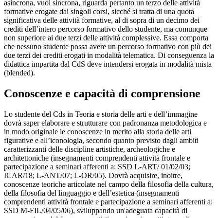
asincrona, vuoi sincrona, riguarda pertanto un terzo delle attività
formative erogate dai singoli corsi, sicché si tratta di una quota
significativa delle attività formative, al di sopra di un decimo dei
crediti dell’intero percorso formativo dello studente, ma comunque
non superiore ai due terzi delle attività complessive. Essa comporta
che nessuno studente possa avere un percorso formativo con più dei
due terzi dei crediti erogati in modalità telematica. Di conseguenza la
didattica impartita dal CdS deve intendersi erogata in modalità mista
(blended).
Conoscenze e capacità di comprensione
Lo studente del Cds in Teoria e storia delle arti e dell’immagine
dovrà saper elaborare e strutturare con padronanza metodologica e
in modo originale le conoscenze in merito alla storia delle arti
figurative e all’iconologia, secondo quanto previsto dagli ambiti
caratterizzanti delle discipline artistiche, archeologiche e
architettoniche (insegnamenti comprendenti attività frontale e
partecipazione a seminari afferenti a: SSD L-ART/ 01/02/03;
ICAR/18; L-ANT/07; L-OR/05). Dovrà acquisire, inoltre,
conoscenze teoriche articolate nel campo della filosofia della cultura,
della filosofia del linguaggio e dell’estetica (insegnamenti
comprendenti attività frontale e partecipazione a seminari afferenti a:
SSD M-FIL/04/05/06), sviluppando un'adeguata capacità di