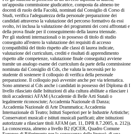
un'apposita commissione giudicatrice, composta da almeno tre
docenti di ruolo della Facoltà, nominati dal Consiglio di Corso di
Studi, verifica l'adeguatezza della personale preparazione dei
candidati attraverso la valutazione del percorso formativo da essi
svolto, ivi inclusa la valutazione dei programmi dei corsi affrontati e
della prova finale per il conseguimento della laurea triennale.
Per gli studenti internazionali o in possesso di titolo di studio
conseguito all'estero la valutazione dei requisiti di accesso
(compatibilità del titolo rispetto alle classi di laurea indicate,
valutazione del curriculum, crediti e risultati di apprendimento
rispetto alle competenze, valutazione finale conseguita) avviene
tramite un analogo esame del curriculum da parte della commissione
nominata dal Consiglio di Cds, che valuta la necessità per lo
studente di sostenere il colloquio di verifica della personale
preparazione. Il colloquio può avvenire anche per via telematica.
Sono ammessi al Cds anche i candidati in possesso del Diploma di I
livello rilasciato dalle Istituzioni di alta cultura abilitate a rilasciare i
titoli accademici AFAM (Accademie di Belle Arti Statali o
legalmente riconosciute; Accademia Nazionale di Danza;
Accademia Nazionale di Arte Drammatica; Accademia
Internazionale di Teatro; Istituti Superiori per le Industrie Artistiche;
Conservatori musicali e istituti musicali parificati; altre istituzioni
autorizzate a rilasciare titoli AFAM (art. 11, DPR 8.7.2005, n. 212)).
La conoscenza, almeno a livello B2 (QCER, Quadro Comune
Europeo di Riferimento per la conoscenza delle lingue), di una