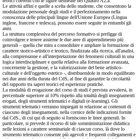
teorici coerenti con le figure delineate nel Quadro A2.a.
Le attività affini e quelle a scelta dello studente, che consentono la
modulazione personale degli studi e il perfezionamento nella
conoscenza delle principali lingue dell'Unione Europea (Lingua
inglese, francese e tedesca), possono essere seguite in entrambi gli
anni.
La struttura complessiva del percorso formativo si prefigge di
coinvolgere e tenere assieme le due aree di apprendimento più
generali – quella che mira a consolidare e ampliare la formazione di
carattere storico-artistico e teorico, finalizzata alla ricerca, all'analisi,
alla comprensione e all'interpretazione dei fenomeni culturali in una
logica interdisciplinare e quella relativa alla formazione avanzata,
concernente la gestione, e la valorizzazione del bene artistico-
culturale e dell'oggetto estetico -, distribuendole in modo equilibrato
nei due anni della durata del CdS, al fine di garantire la circolarità
del rapporto tra saperi teorici ed esperienze pratiche.
La modalità di erogazione del corso di studi è prevista avvalersi, in
percentuale superiore al 10% rispetto alla totalità degli insegnamenti
erogati, degli strumenti telematici e digitali (e-learning). Gli
strumenti telematici verranno impiegati in relazione ai contenuti di
ciascuno degli insegnamenti, nella cornice delle indicazioni fornite
dal CdS., di cui qui di seguito si forniscono le linee generali. In
particolare, si prevede il ricorso di tale somministrazione didattica
nelle lezioni a carattere seminariale di ciascun corso, là dove lo
strumento telematico consente più agevoli e frequenti collegamenti e