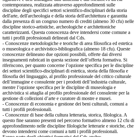
contemporanea, realizzata attraverso approfondimenti sulle
discipline degli specifici settori scientifico-disciplinari della storia
dell'arte, dell'archeologia e della storia dell'architettura e garantita
dalla presenza di un congruo numero di crediti (almeno 30 cfu) nelle
discipline storico-artistiche, archeologiche e architettoniche
caratterizzanti. Questa conoscenza deve intendersi come comune a
tutti i profili professionali delineati dal Cds.
- Conoscenze metodologiche e teoriche di area filosofica ed estetica
o museologica e archivistico-bibliografica (almeno 18 cfu). Queste
conoscenze delineano due opzioni possibili, offerte dai diversi
insegnamenti rubricati in questa sezione dell’offerta formativa. Si
riferiscono, per quanto concerne l’opzione specifica per le discipline
dei settori scientifico-disciplinari di estetica, storia della filosofia e
filosofia del linguaggio, al profilo professionale del critico culturale
dell’immagine e consulente per i prodotti dell’industria culturale,
mentre l’opzione specifica per le discipline di museologia e
archivistica si attaglia al profilo professionale del consulente per la
gestione di collezioni d’arte e curatore di mostre e musei.
- Conoscenze di economia e gestione dei beni culturali, comuni a
tutti i profili professionali.
- Conoscenze di base della cultura letteraria, storica, filologica. A
questo fine saranno presenti nel percorso formativo almeno 12 cfu di
approfondimento nelle discipline filologiche letterarie e storiche, che
devono intendersi come comuni a tutti i profili professionali.
Fanno parte degli obiettivi formativi del Cds anche: