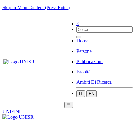
Skip to Main Content (Press Enter)
×
Home
Persone
Pubblicazioni
Facoltà
Ambiti Di Ricerca
IT
EN
☰
UNIFIND
|