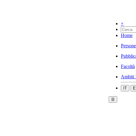
×
Home
Persone
Pubblic
Facoltà
Ambiti 
IT
E
☰