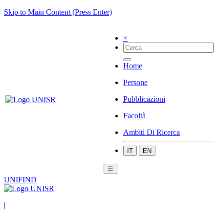
Skip to Main Content (Press Enter)
×
Home
Persone
Pubblicazioni
Facoltà
Ambiti Di Ricerca
IT
EN
☰
UNIFIND
|