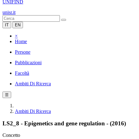
UNIFIND
unisr.it
IT
EN
×
Home
Persone
Pubblicazioni
Facoltà
Ambiti Di Ricerca
☰
Ambiti Di Ricerca
LS2_8 - Epigenetics and gene regulation - (2016)
Concetto