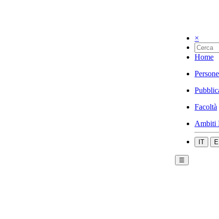
×
Home
Persone
Pubblic
Facoltà
Ambiti 
IT
E
☰