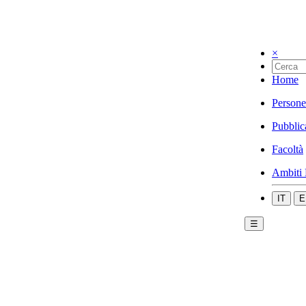
×
Home
Persone
Pubblic
Facoltà
Ambiti 
IT
E
☰