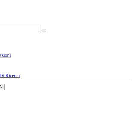
azioni
Di Ricerca
N