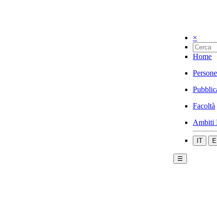
×
Home
Persone
Pubblic
Facoltà
Ambiti 
IT
E
☰