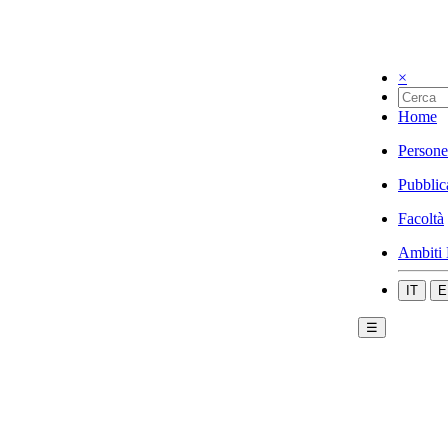
×
Home
Persone
Pubblic
Facoltà
Ambiti 
IT
E
☰