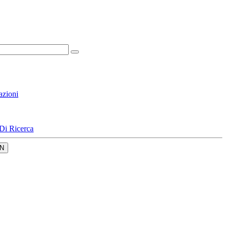
azioni
Di Ricerca
N