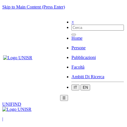
Skip to Main Content (Press Enter)
×
Home
Persone
Pubblicazioni
Facoltà
Ambiti Di Ricerca
IT
EN
☰
UNIFIND
|