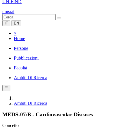
UNIFIND
unisr.it
IT
EN
×
Home
Persone
Pubblicazioni
Facoltà
Ambiti Di Ricerca
☰
Ambiti Di Ricerca
MEDS-07/B - Cardiovascular Diseases
Concetto