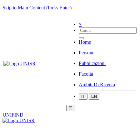
Skip to Main Content (Press Enter)
×
Home
Persone
Pubblicazioni
Facoltà
Ambiti Di Ricerca
IT
EN
☰
UNIFIND
|