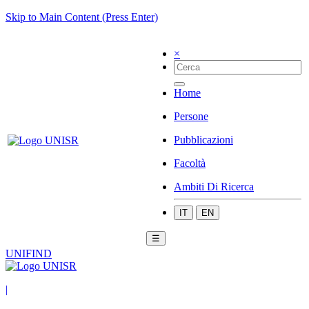
Skip to Main Content (Press Enter)
×
Home
Persone
Pubblicazioni
Facoltà
Ambiti Di Ricerca
IT
EN
☰
UNIFIND
|