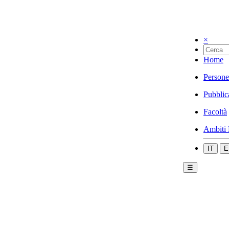
×
Home
Persone
Pubblic
Facoltà
Ambiti 
IT
E
☰