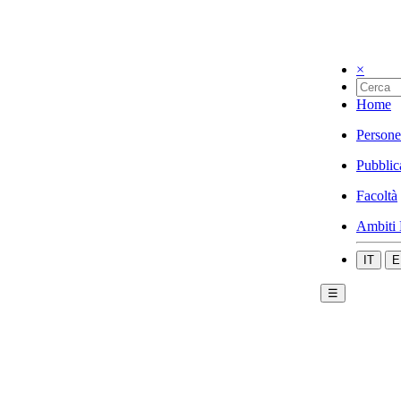
×
Home
Persone
Pubblic
Facoltà
Ambiti 
IT
E
☰