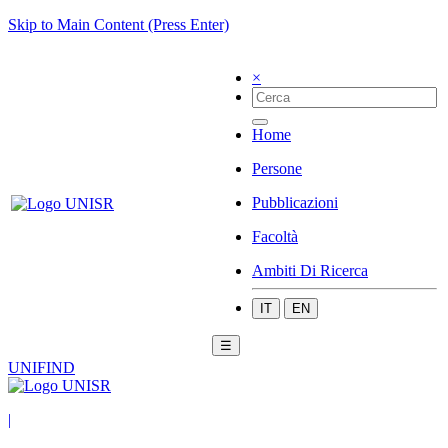
Skip to Main Content (Press Enter)
×
Home
Persone
Pubblicazioni
Facoltà
Ambiti Di Ricerca
IT
EN
☰
UNIFIND
|