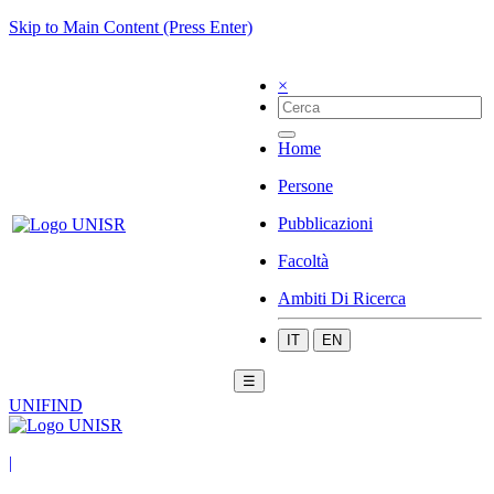
Skip to Main Content (Press Enter)
×
Home
Persone
Pubblicazioni
Facoltà
Ambiti Di Ricerca
IT
EN
☰
UNIFIND
|