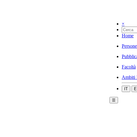
×
Home
Persone
Pubblic
Facoltà
Ambiti 
IT
E
☰