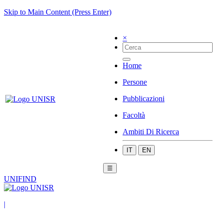
Skip to Main Content (Press Enter)
×
Home
Persone
Pubblicazioni
Facoltà
Ambiti Di Ricerca
IT
EN
☰
UNIFIND
|