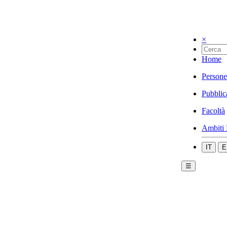
×
Home
Persone
Pubblic
Facoltà
Ambiti 
IT
E
☰