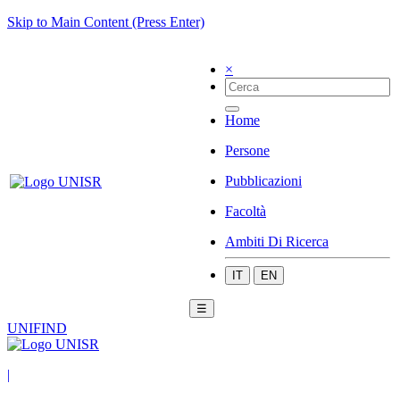
Skip to Main Content (Press Enter)
×
Home
Persone
Pubblicazioni
Facoltà
Ambiti Di Ricerca
IT
EN
☰
UNIFIND
|