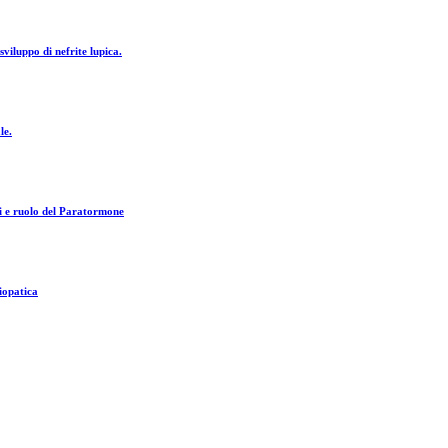
viluppo di nefrite lupica.
le.
ssi e ruolo del Paratormone
diopatica