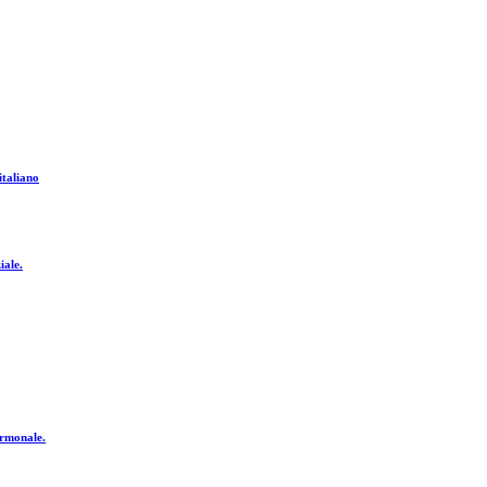
italiano
iale.
ormonale.