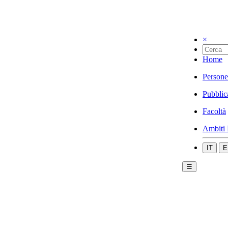
×
Home
Persone
Pubblic
Facoltà
Ambiti 
IT
E
☰