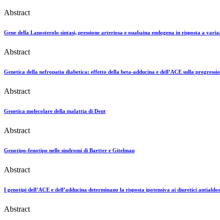
Abstract
Gene della Lanosterolo sintasi, pressione arteriosa e ouabaina endogena in risposta a varia
Abstract
Genetica della nefropatia diabetica: effetto della beta-adducina e dell’ACE sulla progressi
Abstract
Genetica molecolare della malattia di Dent
Abstract
Genotipo-fenotipo nelle sindromi di Bartter e Gitelman
Abstract
I genotipi dell’ACE e dell’adducina determinano la risposta ipotensiva ai diuretici antialdost
Abstract