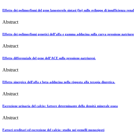
Effetto dei polimorfismi del gene lanosterolo sintasi (lss) sullo sviluppo di insufficienza re
Abstract
Effetto dei polimorfismi genetici dell’alfa e gamma adducina sulla curva pressione natriures
Abstract
Effetto differenziale del gene dell’ACE sulla pressione-natriuresi.
Abstract
Effetto sinergico dell'alfa e beta-adducina nella risposta alla terapia diuretica.
Abstract
Escrezione urinaria del calcio: fattore determinante della densità minerale ossea
Abstract
Fattori ereditari ed escrezione del calcio: studio nei gemelli monozigoti