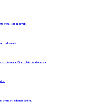
anto renale da cadavere
ia tradizionale
 predispone all’ipercalciuria idiopatica
tica.
i acute del bilancio sodico.