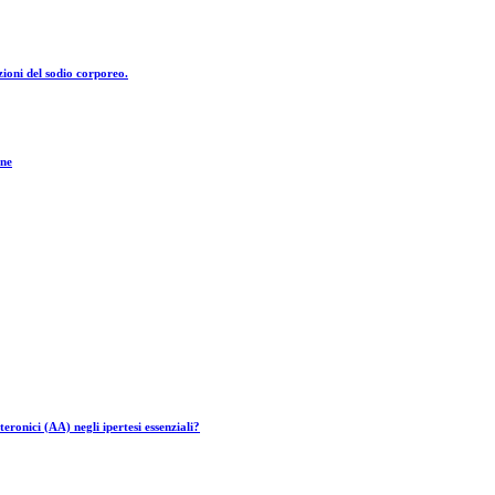
zioni del sodio corporeo.
one
eronici (AA) negli ipertesi essenziali?