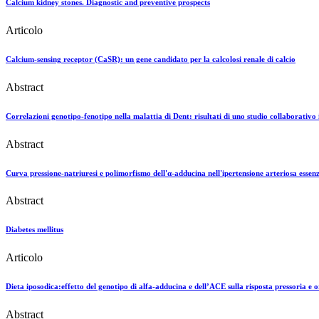
Calcium kidney stones. Diagnostic and preventive prospects
Articolo
Calcium-sensing receptor (CaSR): un gene candidato per la calcolosi renale di calcio
Abstract
Correlazioni genotipo-fenotipo nella malattia di Dent: risultati di uno studio collaborativo 
Abstract
Curva pressione-natriuresi e polimorfismo dell'α-adducina nell'ipertensione arteriosa essenz
Abstract
Diabetes mellitus
Articolo
Dieta iposodica:effetto del genotipo di alfa-adducina e dell’ACE sulla risposta pressoria e 
Abstract