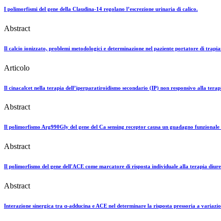
I polimorfismi del gene della Claudina-14 regolano l’escrezione urinaria di calico.
Abstract
Il calcio ionizzato, problemi metodologici e determinazione nel paziente portatore di trapi
Articolo
Il cinacalcet nella terapia dell’iperparatiroidismo secondario (IP) non responsivo alla terap
Abstract
Il polimorfismo Arg990Gly del gene del Ca sensing receptor causa un guadagno funzionale e
Abstract
Il polimorfismo del gene dell'ACE come marcatore di risposta individuale alla terapia diure
Abstract
Interazione sinergica tra α-adducina e ACE nel determinare la risposta pressoria a variazion