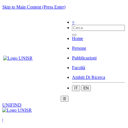
Skip to Main Content (Press Enter)
×
Home
Persone
Pubblicazioni
Facoltà
Ambiti Di Ricerca
IT
EN
☰
UNIFIND
|