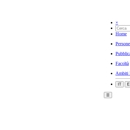
×
Home
Persone
Pubblic
Facoltà
Ambiti 
IT
E
☰