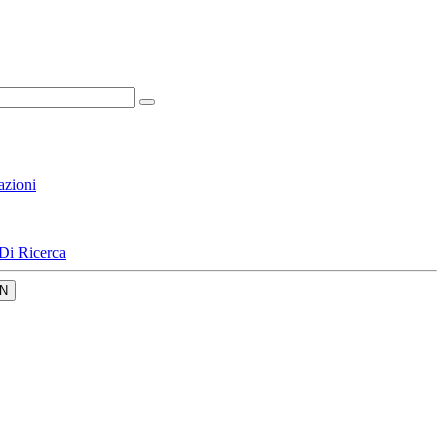
azioni
Di Ricerca
N