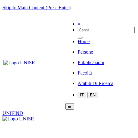
Skip to Main Content (Press Enter)
×
Home
Persone
Pubblicazioni
Facoltà
Ambiti Di Ricerca
IT
EN
☰
UNIFIND
|