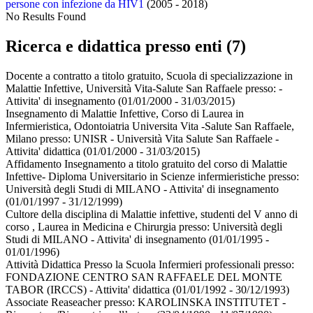
persone con infezione da HIV1
(2005 - 2018)
No Results Found
Ricerca e didattica presso enti (7)
Docente a contratto a titolo gratuito, Scuola di specializzazione in
Malattie Infettive, Università Vita-Salute San Raffaele presso:
-
Attivita' di insegnamento
(01/01/2000 - 31/03/2015)
Insegnamento di Malattie Infettive, Corso di Laurea in
Infermieristica, Odontoiatria Universita Vita -Salute San Raffaele,
Milano presso:
UNISR - Università Vita Salute San Raffaele -
Attivita' didattica
(01/01/2000 - 31/03/2015)
Affidamento Insegnamento a titolo gratuito del corso di Malattie
Infettive- Diploma Universitario in Scienze infermieristiche presso:
Università degli Studi di MILANO - Attivita' di insegnamento
(01/01/1997 - 31/12/1999)
Cultore della disciplina di Malattie infettive, studenti del V anno di
corso , Laurea in Medicina e Chirurgia presso:
Università degli
Studi di MILANO - Attivita' di insegnamento
(01/01/1995 -
01/01/1996)
Attività Didattica Presso la Scuola Infermieri professionali presso:
FONDAZIONE CENTRO SAN RAFFAELE DEL MONTE
TABOR (IRCCS) - Attivita' didattica
(01/01/1992 - 30/12/1993)
Associate Reaseacher presso:
KAROLINSKA INSTITUTET -