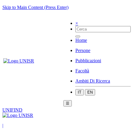
Skip to Main Content (Press Enter)
×
Home
Persone
Pubblicazioni
Facoltà
Ambiti Di Ricerca
IT
EN
☰
UNIFIND
|