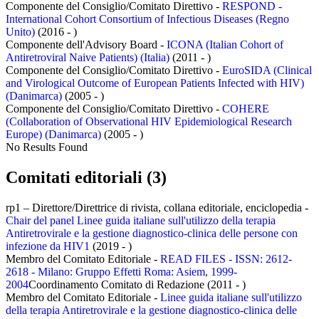
Componente del Consiglio/Comitato Direttivo -
RESPOND -
International Cohort Consortium of Infectious Diseases (Regno
Unito)
(2016 - )
Componente dell'Advisory Board -
ICONA (Italian Cohort of
Antiretroviral Naive Patients) (Italia)
(2011 - )
Componente del Consiglio/Comitato Direttivo -
EuroSIDA (Clinical
and Virological Outcome of European Patients Infected with HIV)
(Danimarca)
(2005 - )
Componente del Consiglio/Comitato Direttivo -
COHERE
(Collaboration of Observational HIV Epidemiological Research
Europe) (Danimarca)
(2005 - )
No Results Found
Comitati editoriali (3)
rp1 – Direttore/Direttrice di rivista, collana editoriale, enciclopedia -
Chair del panel Linee guida italiane sull'utilizzo della terapia
Antiretrovirale e la gestione diagnostico-clinica delle persone con
infezione da HIV1
(2019 - )
Membro del Comitato Editoriale -
READ FILES - ISSN: 2612-
2618 - Milano: Gruppo Effetti Roma: Asiem, 1999-
2004
Coordinamento Comitato di Redazione (2011 - )
Membro del Comitato Editoriale -
Linee guida italiane sull'utilizzo
della terapia Antiretrovirale e la gestione diagnostico-clinica delle