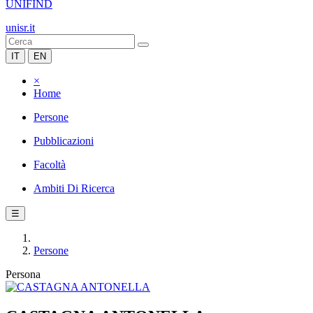
UNIFIND
unisr.it
IT
EN
×
Home
Persone
Pubblicazioni
Facoltà
Ambiti Di Ricerca
☰
Persone
Persona