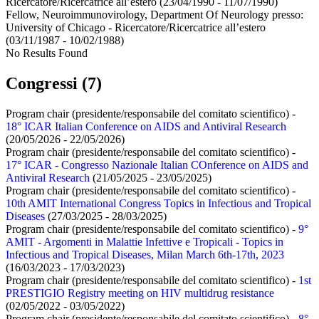
Ricercatore/Ricercatrice all’estero
(23/04/1990 - 11/07/1990)
Fellow, Neuroimmunovirology, Department Of Neurology presso:
University of Chicago - Ricercatore/Ricercatrice all’estero
(03/11/1987 - 10/02/1988)
No Results Found
Congressi (7)
Program chair (presidente/responsabile del comitato scientifico) -
18° ICAR Italian Conference on AIDS and Antiviral Research
(20/05/2026 - 22/05/2026)
Program chair (presidente/responsabile del comitato scientifico) -
17° ICAR - Congresso Nazionale Italian COnference on AIDS and
Antiviral Research
(21/05/2025 - 23/05/2025)
Program chair (presidente/responsabile del comitato scientifico) -
10th AMIT International Congress Topics in Infectious and Tropical
Diseases
(27/03/2025 - 28/03/2025)
Program chair (presidente/responsabile del comitato scientifico) -
9°
AMIT - Argomenti in Malattie Infettive e Tropicali - Topics in
Infectious and Tropical Diseases, Milan March 6th-17th, 2023
(16/03/2023 - 17/03/2023)
Program chair (presidente/responsabile del comitato scientifico) -
1st
PRESTIGIO Registry meeting on HIV multidrug resistance
(02/05/2022 - 03/05/2022)
Program chair (presidente/responsabile del comitato scientifico) -
8°