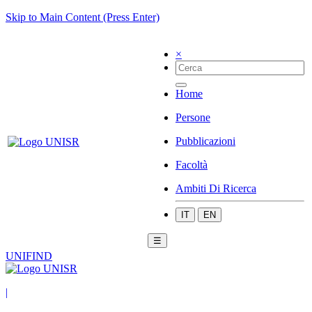
Skip to Main Content (Press Enter)
×
Home
Persone
Pubblicazioni
Facoltà
Ambiti Di Ricerca
IT
EN
☰
UNIFIND
|