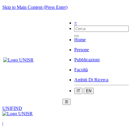
Skip to Main Content (Press Enter)
×
Home
Persone
Pubblicazioni
Facoltà
Ambiti Di Ricerca
IT
EN
☰
UNIFIND
|