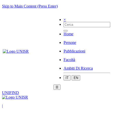
Skip to Main Content (Press Enter)
×
Home
Persone
Pubblicazioni
Facoltà
Ambiti Di Ricerca
IT
EN
☰
UNIFIND
|