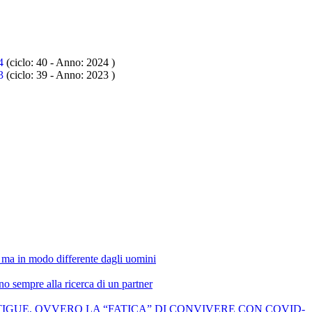
4
(ciclo: 40 - Anno: 2024
)
3
(ciclo: 39 - Anno: 2023
)
 ma in modo differente dagli uomini
o sempre alla ricerca di un partner
EMIC FATIGUE, OVVERO LA “FATICA” DI CONVIVERE CON COVID-