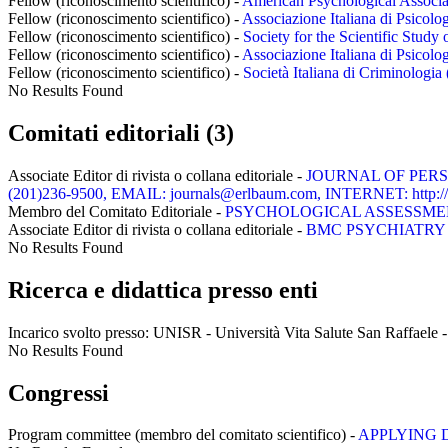
Fellow (riconoscimento scientifico) -
American Psychological Associati
Fellow (riconoscimento scientifico) -
Associazione Italiana di Psicolog
Fellow (riconoscimento scientifico) -
Society for the Scientific Study
Fellow (riconoscimento scientifico) -
Associazione Italiana di Psicolog
Fellow (riconoscimento scientifico) -
Società Italiana di Criminologia (
No Results Found
Comitati editoriali (3)
Associate Editor di rivista o collana editoriale -
JOURNAL OF PERSONA
(201)236-9500, EMAIL: journals@erlbaum.com, INTERNET: http:/
Membro del Comitato Editoriale -
PSYCHOLOGICAL ASSESSMENT - 
Associate Editor di rivista o collana editoriale -
BMC PSYCHIATRY - I
No Results Found
Ricerca e didattica presso enti
Incarico svolto presso:
UNISR - Università Vita Salute San Raffaele - R
No Results Found
Congressi
Program committee (membro del comitato scientifico) -
APPLYING 