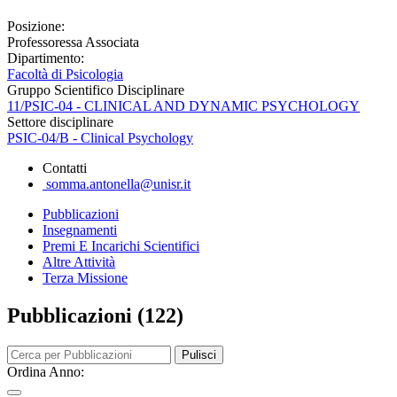
Posizione:
Professoressa Associata
Dipartimento:
Facoltà di Psicologia
Gruppo Scientifico Disciplinare
11/PSIC-04 - CLINICAL AND DYNAMIC PSYCHOLOGY
Settore disciplinare
PSIC-04/B - Clinical Psychology
Contatti
somma.antonella@unisr.it
Pubblicazioni
Insegnamenti
Premi E Incarichi Scientifici
Altre Attività
Terza Missione
Pubblicazioni (122)
Pulisci
Ordina Anno: