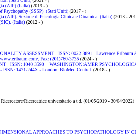
on (Stati Uniti)
(2021 - )
ia (AIP) (Italia)
(2019 - )
 of Psychopathy (SSSP). (Stati Uniti)
(2017 - )
ia (AIP). Sezione di Psicologia Clinica e Dinamica. (Italia)
(2013 - 201
SIC). (Italia)
(2012 - )
LITY ASSESSMENT - ISSN: 0022-3891 - Lawrence Erlbaum Associa
/www.erlbaum.com/, Fax: (201)760-3735
(2024 - )
ISSN: 1040-3590 - -WASHINGTON:AMER PSYCHOLOGICAL ASSOC
SSN: 1471-244X - London: BioMed Central.
(2018 - )
icercatore/Ricercatrice universitario a t.d.
(01/05/2019 - 30/04/2022)
DIMENSIONAL APPROACHES TO PSYCHOPATHOLOGY IN CL