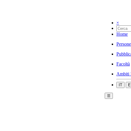
×
Home
Persone
Pubblic
Facoltà
Ambiti 
IT
E
☰