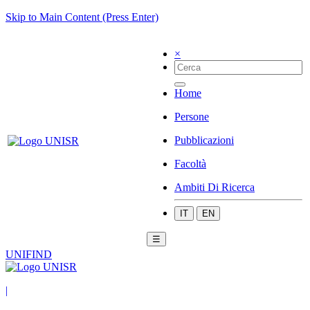
Skip to Main Content (Press Enter)
×
Home
Persone
Pubblicazioni
Facoltà
Ambiti Di Ricerca
IT
EN
☰
UNIFIND
|