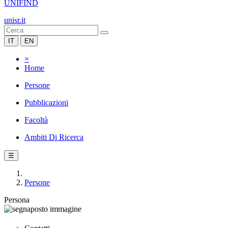
UNIFIND
unisr.it
IT
EN
×
Home
Persone
Pubblicazioni
Facoltà
Ambiti Di Ricerca
☰
Persone
Persona