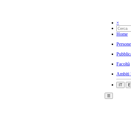
×
Home
Persone
Pubblic
Facoltà
Ambiti 
IT
E
☰