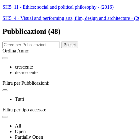
SH5_11 - Ethics; social and political philosophy - (2016)
SH5_4 - Visual and performing arts, film, design and architecture - (
Pubblicazioni (48)
Pulisci
Ordina Anno:
crescente
decrescente
Filtra per Pubblicazioni:
Tutti
Filtra per tipo accesso:
All
Open
Partially Open