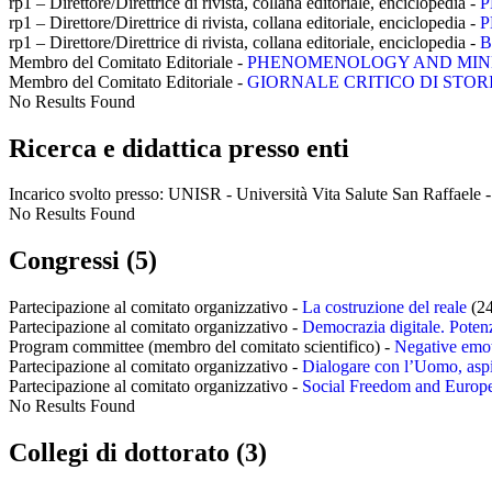
rp1 – Direttore/Direttrice di rivista, collana editoriale, enciclopedia -
P
rp1 – Direttore/Direttrice di rivista, collana editoriale, enciclopedia -
P
rp1 – Direttore/Direttrice di rivista, collana editoriale, enciclopedia -
B
Membro del Comitato Editoriale -
PHENOMENOLOGY AND MIND - ISS
Membro del Comitato Editoriale -
GIORNALE CRITICO DI STORIA DE
No Results Found
Ricerca e didattica presso enti
Incarico svolto presso:
UNISR - Università Vita Salute San Raffaele - R
No Results Found
Congressi (5)
Partecipazione al comitato organizzativo -
La costruzione del reale
(24
Partecipazione al comitato organizzativo -
Democrazia digitale. Potenzi
Program committee (membro del comitato scientifico) -
Negative emot
Partecipazione al comitato organizzativo -
Dialogare con l’Uomo, aspir
Partecipazione al comitato organizzativo -
Social Freedom and Europ
No Results Found
Collegi di dottorato (3)