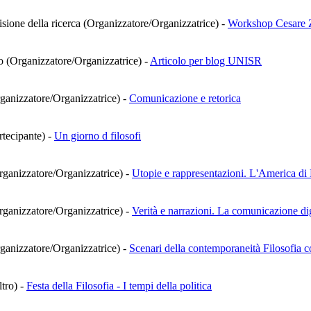
isione della ricerca (Organizzatore/Organizzatrice)
-
Workshop Cesare Z
co (Organizzatore/Organizzatrice)
-
Articolo per blog UNISR
rganizzatore/Organizzatrice)
-
Comunicazione e retorica
rtecipante)
-
Un giorno d filosofi
(Organizzatore/Organizzatrice)
-
Utopie e rappresentazioni. L'America di Ba
(Organizzatore/Organizzatrice)
-
Verità e narrazioni. La comunicazione digi
rganizzatore/Organizzatrice)
-
Scenari della contemporaneità Filosofia c
ltro)
-
Festa della Filosofia - I tempi della politica