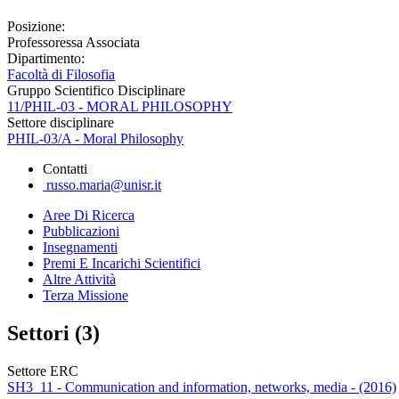
Posizione:
Professoressa Associata
Dipartimento:
Facoltà di Filosofia
Gruppo Scientifico Disciplinare
11/PHIL-03 - MORAL PHILOSOPHY
Settore disciplinare
PHIL-03/A - Moral Philosophy
Contatti
russo.maria@unisr.it
Aree Di Ricerca
Pubblicazioni
Insegnamenti
Premi E Incarichi Scientifici
Altre Attività
Terza Missione
Settori (3)
Settore ERC
SH3_11 - Communication and information, networks, media - (2016)