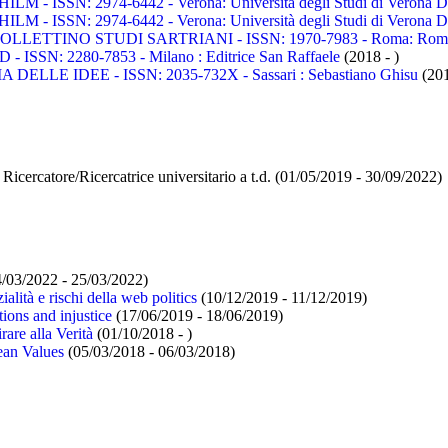
HILM - ISSN: 2974-6442 - Verona: Università degli Studi di Verona 
HILM - ISSN: 2974-6442 - Verona: Università degli Studi di Verona 
OLLETTINO STUDI SARTRIANI - ISSN: 1970-7983 - Roma: Roma Tr
N: 2280-7853 - Milano : Editrice San Raffaele
(2018 - )
LLE IDEE - ISSN: 2035-732X - Sassari : Sebastiano Ghisu
(201
icercatore/Ricercatrice universitario a t.d.
(01/05/2019 - 30/09/2022)
/03/2022 - 25/03/2022)
alità e rischi della web politics
(10/12/2019 - 11/12/2019)
ions and injustice
(17/06/2019 - 18/06/2019)
are alla Verità
(01/10/2018 - )
ean Values
(05/03/2018 - 06/03/2018)