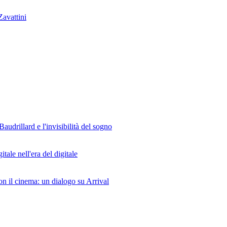
avattini
udrillard e l'invisibilità del sogno
tale nell'era del digitale
on il cinema: un dialogo su Arrival