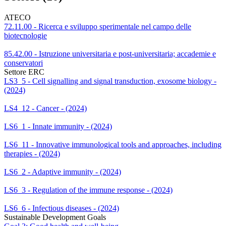
ATECO
72.11.00 - Ricerca e sviluppo sperimentale nel campo delle
biotecnologie
85.42.00 - Istruzione universitaria e post-universitaria; accademie e
conservatori
Settore ERC
LS3_5 - Cell signalling and signal transduction, exosome biology -
(2024)
LS4_12 - Cancer - (2024)
LS6_1 - Innate immunity - (2024)
LS6_11 - Innovative immunological tools and approaches, including
therapies - (2024)
LS6_2 - Adaptive immunity - (2024)
LS6_3 - Regulation of the immune response - (2024)
LS6_6 - Infectious diseases - (2024)
Sustainable Development Goals