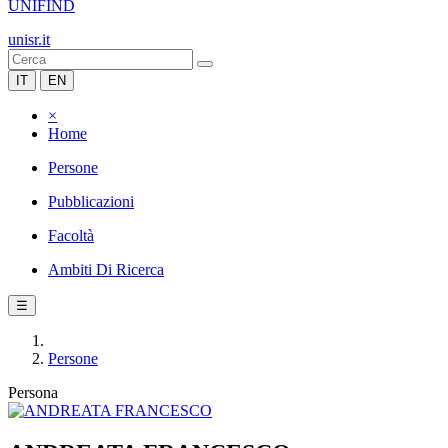
UNIFIND
unisr.it
IT
EN
×
Home
Persone
Pubblicazioni
Facoltà
Ambiti Di Ricerca
☰
Persone
Persona