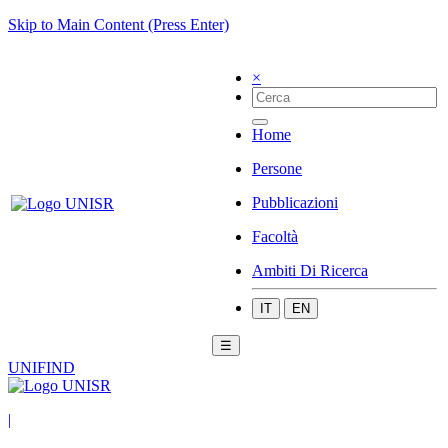
Skip to Main Content (Press Enter)
×
Home
Persone
Pubblicazioni
Facoltà
Ambiti Di Ricerca
IT
EN
☰
UNIFIND
|