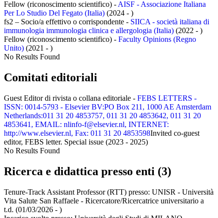
Fellow (riconoscimento scientifico) -
AISF - Associazione Italiana
Per Lo Studio Del Fegato (Italia)
(2024 - )
fs2 – Socio/a effettivo o corrispondente -
SIICA - società italiana di
immunologia immunologia clinica e allergologia (Italia)
(2022 - )
Fellow (riconoscimento scientifico) -
Faculty Opinions (Regno
Unito)
(2021 - )
No Results Found
Comitati editoriali
Guest Editor di rivista o collana editoriale -
FEBS LETTERS -
ISSN: 0014-5793 - Elsevier BV:PO Box 211, 1000 AE Amsterdam
Netherlands:011 31 20 4853757, 011 31 20 4853642, 011 31 20
4853641, EMAIL: nlinfo-f@elsevier.nl, INTERNET:
http://www.elsevier.nl, Fax: 011 31 20 4853598
Invited co-guest
editor, FEBS letter. Special issue (2023 - 2025)
No Results Found
Ricerca e didattica presso enti (3)
Tenure-Track Assistant Professor (RTT) presso:
UNISR - Università
Vita Salute San Raffaele - Ricercatore/Ricercatrice universitario a
t.d.
(01/03/2026 - )