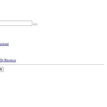
azioni
Di Ricerca
N