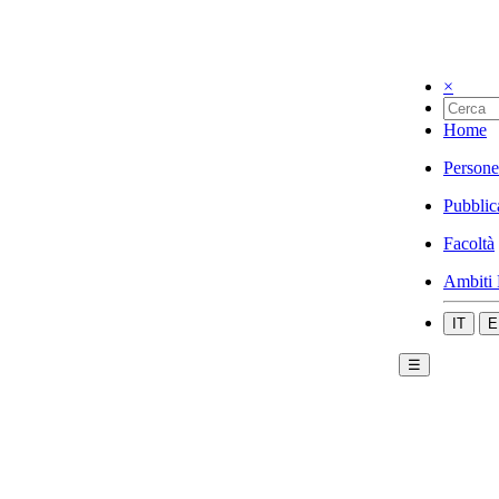
×
Home
Persone
Pubblic
Facoltà
Ambiti 
IT
E
☰