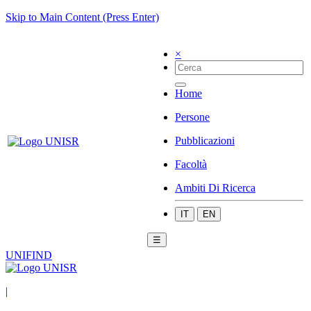
Skip to Main Content (Press Enter)
×
Home
Persone
Pubblicazioni
Facoltà
Ambiti Di Ricerca
IT
EN
☰
UNIFIND
|