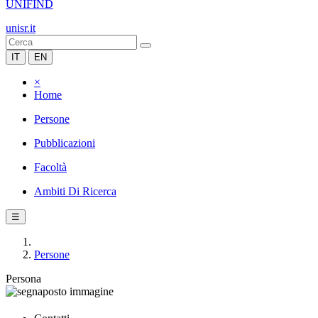
UNIFIND
unisr.it
IT
EN
×
Home
Persone
Pubblicazioni
Facoltà
Ambiti Di Ricerca
☰
Persone
Persona