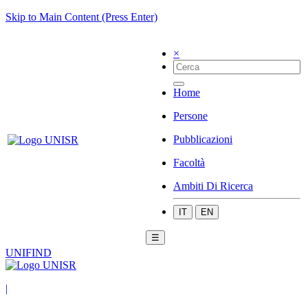
Skip to Main Content (Press Enter)
×
Home
Persone
Pubblicazioni
Facoltà
Ambiti Di Ricerca
IT
EN
☰
UNIFIND
|