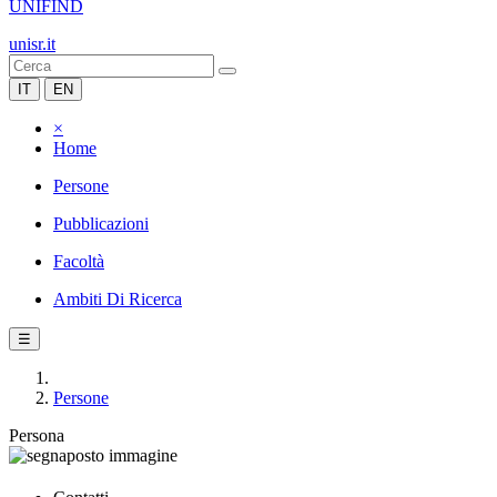
UNIFIND
unisr.it
IT
EN
×
Home
Persone
Pubblicazioni
Facoltà
Ambiti Di Ricerca
☰
Persone
Persona