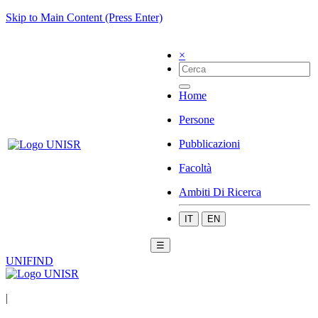
Skip to Main Content (Press Enter)
×
Home
Persone
Pubblicazioni
Facoltà
Ambiti Di Ricerca
IT
EN
☰
UNIFIND
|