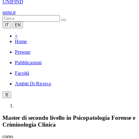
UNIFIND
unisr.it
IT
EN
×
Home
Persone
Pubblicazioni
Facoltà
Ambiti Di Ricerca
☰
Master di secondo livello in Psicopatologia Forense e
Criminologia Clinica
corso