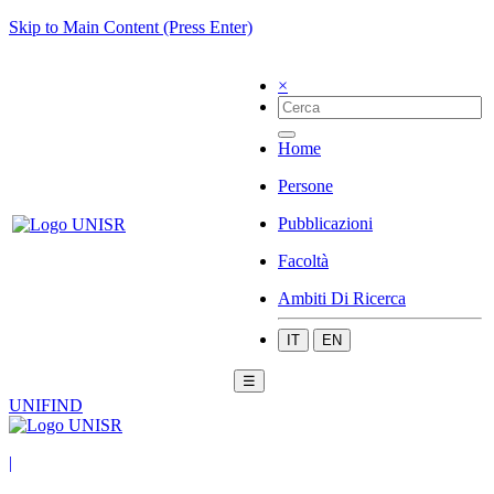
Skip to Main Content (Press Enter)
×
Home
Persone
Pubblicazioni
Facoltà
Ambiti Di Ricerca
IT
EN
☰
UNIFIND
|