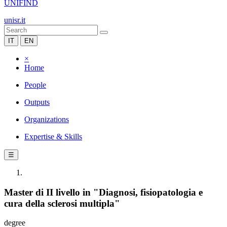
UNIFIND
unisr.it
IT
EN
×
Home
People
Outputs
Organizations
Expertise & Skills
☰
Master di II livello in "Diagnosi, fisiopatologia e
cura della sclerosi multipla"
degree