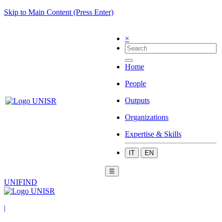
Skip to Main Content (Press Enter)
×
Home
People
Outputs
Organizations
Expertise & Skills
IT
EN
☰
UNIFIND
|