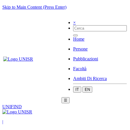
Skip to Main Content (Press Enter)
×
Home
Persone
Pubblicazioni
Facoltà
Ambiti Di Ricerca
IT
EN
☰
UNIFIND
|