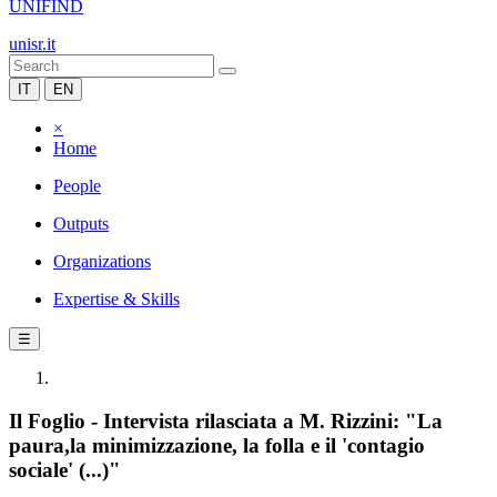
UNIFIND
unisr.it
IT
EN
×
Home
People
Outputs
Organizations
Expertise & Skills
☰
Il Foglio - Intervista rilasciata a M. Rizzini: "La
paura,la minimizzazione, la folla e il 'contagio
sociale' (...)"