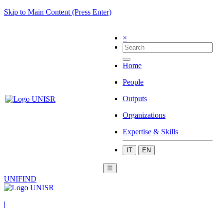
Skip to Main Content (Press Enter)
×
Home
People
Outputs
Organizations
Expertise & Skills
IT
EN
☰
UNIFIND
|