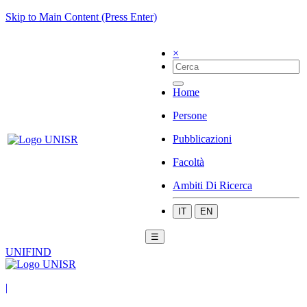
Skip to Main Content (Press Enter)
×
Home
Persone
Pubblicazioni
Facoltà
Ambiti Di Ricerca
IT
EN
☰
UNIFIND
|