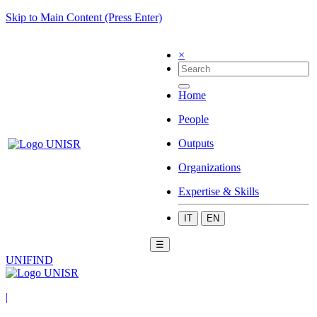
Skip to Main Content (Press Enter)
×
Home
People
Outputs
Organizations
Expertise & Skills
IT
EN
☰
UNIFIND
|