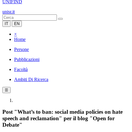
UNIFIND
unisr.it
IT
EN
×
Home
Persone
Pubblicazioni
Facoltà
Ambiti Di Ricerca
☰
Post "What’s to ban: social media policies on hate
speech and reclamation" per il blog "Open for
Debate"