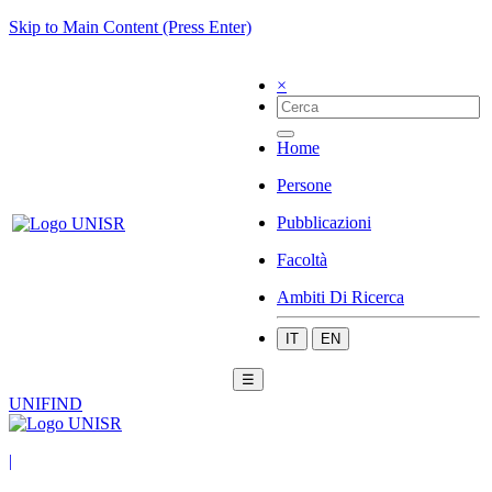
Skip to Main Content (Press Enter)
×
Home
Persone
Pubblicazioni
Facoltà
Ambiti Di Ricerca
IT
EN
☰
UNIFIND
|