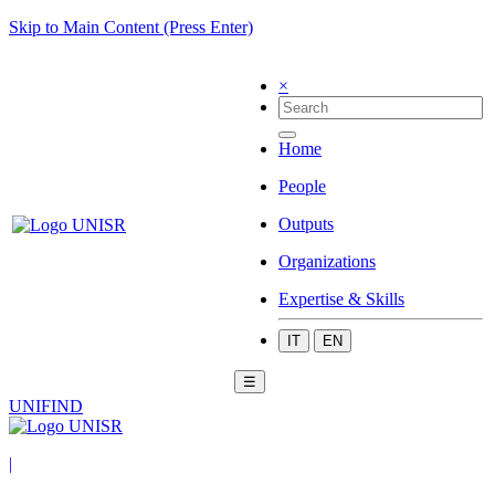
Skip to Main Content (Press Enter)
×
Home
People
Outputs
Organizations
Expertise & Skills
IT
EN
☰
UNIFIND
|