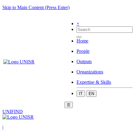
Skip to Main Content (Press Enter)
×
Home
People
Outputs
Organizations
Expertise & Skills
IT
EN
☰
UNIFIND
|