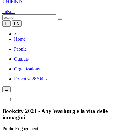
UNIFIND
unisr.it
IT
EN
×
Home
People
Outputs
Organizations
Expertise & Skills
☰
Bookcity 2021 - Aby Warburg e la vita delle
immagini
Public Engagement