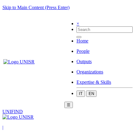
Skip to Main Content (Press Enter)
×
Home
People
Outputs
Organizations
Expertise & Skills
IT
EN
☰
UNIFIND
|