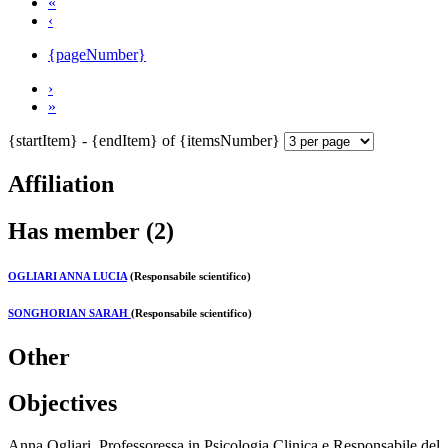
«
‹
{pageNumber}
›
»
{startItem} - {endItem} of {itemsNumber}
Affiliation
Has member (2)
OGLIARI ANNA LUCIA
(Responsabile scientifico)
SONGHORIAN SARAH
(Responsabile scientifico)
Other
Objectives
Anna Ogliari, Professoressa in Psicologia Clinica e Responsabile del