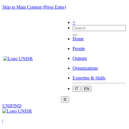
Skip to Main Content (Press Enter)
×
Home
People
Outputs
Organizations
Expertise & Skills
IT
EN
☰
UNIFIND
|