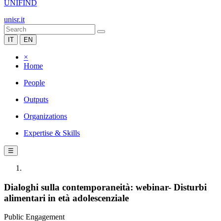
UNIFIND
unisr.it
IT
EN
×
Home
People
Outputs
Organizations
Expertise & Skills
☰
Dialoghi sulla contemporaneità: webinar- Disturbi
alimentari in età adolescenziale
Public Engagement