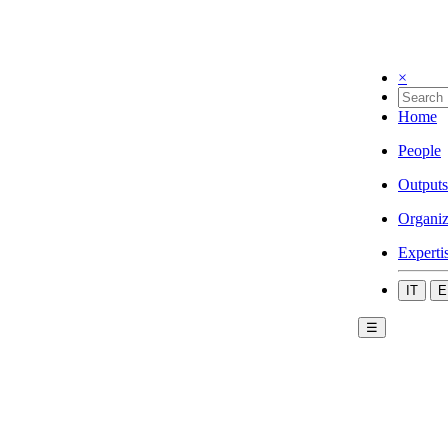
×
Home
People
Outputs
Organiz
Experti
IT
E
☰