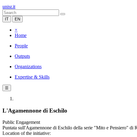
unisr.it
IT
EN
×
Home
People
Outputs
Organizations
Expertise & Skills
☰
L'Agamennone di Eschilo
Public Engagement
Puntata sull'Agamennone di Eschilo della serie "Mito e Pensiero" di R
Location of the initiative: