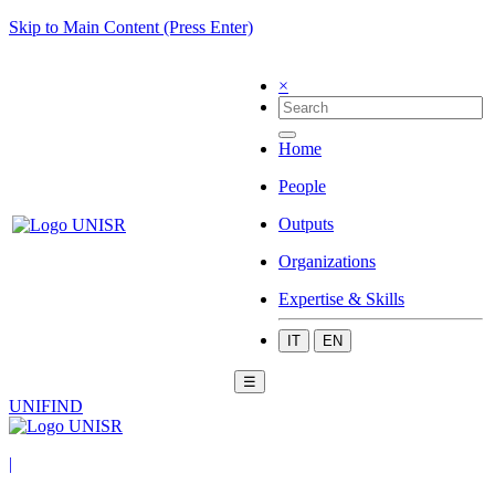
Skip to Main Content (Press Enter)
×
Home
People
Outputs
Organizations
Expertise & Skills
IT
EN
☰
UNIFIND
|