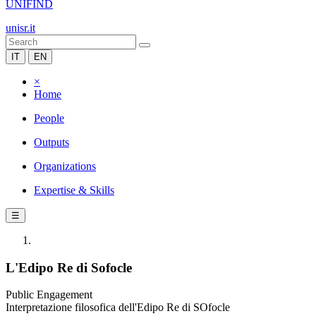
UNIFIND
unisr.it
IT
EN
×
Home
People
Outputs
Organizations
Expertise & Skills
☰
L'Edipo Re di Sofocle
Public Engagement
Interpretazione filosofica dell'Edipo Re di SOfocle