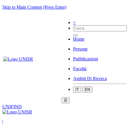
Skip to Main Content (Press Enter)
×
Home
Persone
Pubblicazioni
Facoltà
Ambiti Di Ricerca
IT
EN
☰
UNIFIND
|