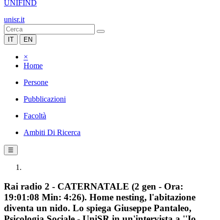
UNIFIND
unisr.it
IT
EN
×
Home
Persone
Pubblicazioni
Facoltà
Ambiti Di Ricerca
☰
Rai radio 2 - CATERNATALE (2 gen - Ora:
19:01:08 Min: 4:26). Home nesting, l'abitazione
diventa un nido. Lo spiega Giuseppe Pantaleo,
Psicologia Sociale - UniSR in un'intervista a ''Io